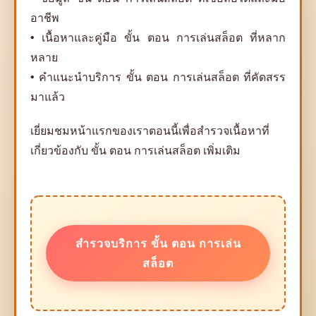
อาชีพ
• เนื้อหาและคู่มือ ขั้น ตอน การเล่นสล็อต ที่หลาก
หลาย
• คำแนะนำบริการ ขั้น ตอน การเล่นสล็อต ที่คัดสรร
มาแล้ว
เยี่ยมชมหน้าแรกของเราตอนนี้เพื่อสำรวจเนื้อหาที่
เกี่ยวข้องกับ ขั้น ตอน การเล่นสล็อต เพิ่มเติม
สำรวจบริการ ขั้น ตอน การเล่น
สล็อต